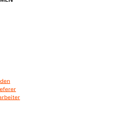
HMEN
nden
eferer
arbeiter