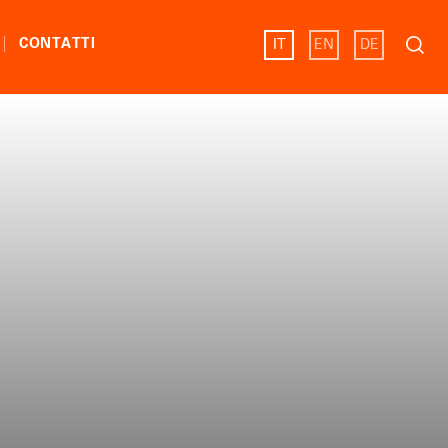
Ricerc
CONTATTI
IT
EN
DE
per: