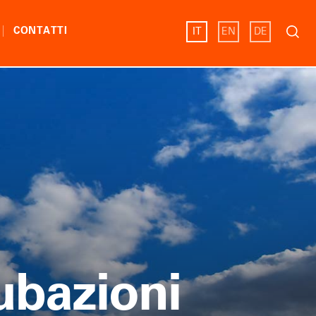
Ricerc
CONTATTI
IT
EN
DE
per:
ubazioni