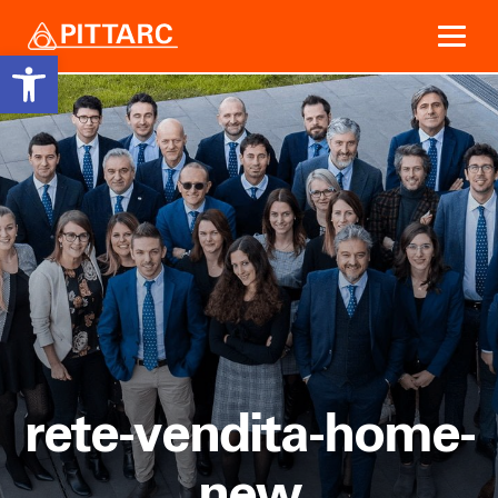
Open toolbar
Vai
al
contenuto
rete-vendita-home-
new