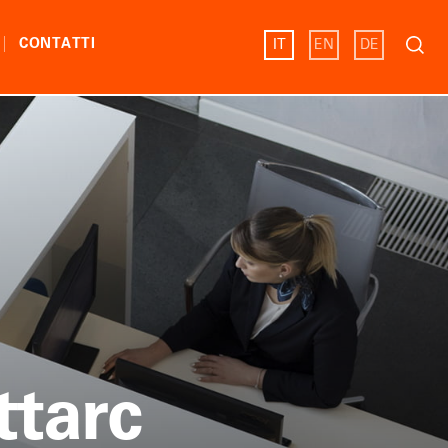
Ricerc
CONTATTI
IT
EN
DE
per:
ttarc